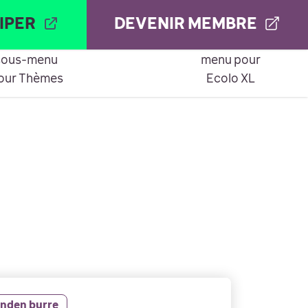
IPER
DEVENIR MEMBRE
ÈMES
BILAN
ECOLO XL
Montrer le
Montrer le sous-
sous-menu
menu pour
our Thèmes
Ecolo XL
anden burre