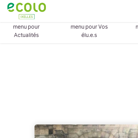
Ouvrir le menu
ACTUALITÉS
VOS ÉLU.E.S
NO
Montrer le sous-
Montrer le sous-
M
menu pour
menu pour Vos
me
Actualités
élu.e.s