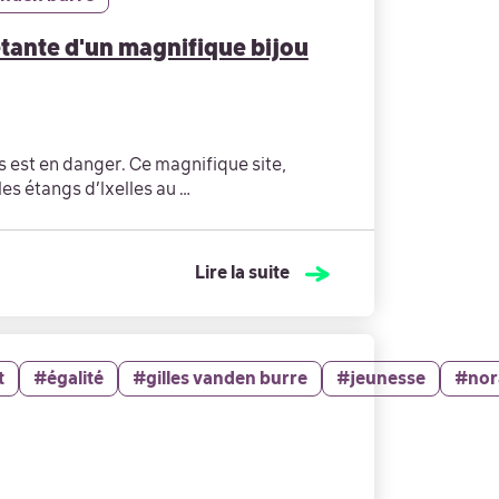
tante d'un magnifique bijou
es est en danger. Ce magnifique site,
les étangs d’Ixelles au …
Lire la suite
t
#égalité
#gilles vanden burre
#jeunesse
#nor