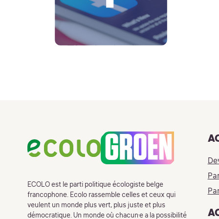
Footer
A
De
Par
ECOLO est le parti politique écologiste belge
Par
francophone. Ecolo rassemble celles et ceux qui
veulent un monde plus vert, plus juste et plus
A
démocratique. Un monde où chacun·e a la possibilité