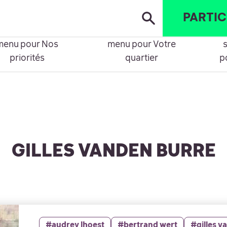
PARTIC
S PRIORITÉS
VOTRE QUARTIER
TH
ontrer le sous-
Montrer le sous-
nu pour Nos
menu pour Votre
priorités
quartier
p
GILLES VANDEN BURRE
#audrey lhoest
#bertrand wert
#gilles v