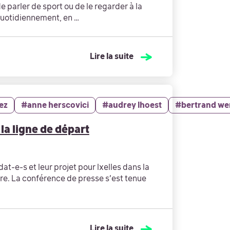
 parler de sport ou de le regarder à la
quotidiennement, en …
Lire la suite
ez
#anne herscovici
#audrey lhoest
#bertrand we
 la ligne de départ
dat-e-s et leur projet pour Ixelles dans la
e. La conférence de presse s’est tenue
Lire la suite